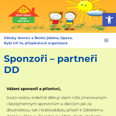
Op
Přeskočit
na
obsah
Dětský domov a Školní jídelna, Opava,
Rybí trh 14, příspěvková organizace
Sponzoři – partneři
DD
Vážení sponzoři a příznivci,
touto cestou srdečně děkuji všem níže jmenovaným
i bezejmenným sponzorům a dárcům jak za
dlouholetou, tak i krátkodobou přízeň k Dětskému