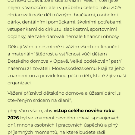
domovu Opava. Ze srdce si vážím všech, kteří jste
nejen k Vánocům, ale i v průběhu celého roku 2025
obdarovali naše děti různými hračkami, osobními
dárky, dentálními pomůckami, školními potřebami,
vstupenkami do cirkusu, sladkostmi, sportovními
doplňky, ale také darovali nemalé finanční obnosy.
Děkuji Vám a nesmírně si vážím všech za finanční
a materiální štědrost a vstřícnost vůči dětem
Dětského domova v Opavě. Velké poděkování patří
našemu zřizovateli, Moravskoslezskému kraji za jeho
znamenitou a pravidelnou péči o děti, které žijí v naší
organizaci.
Vážení příznivci dětského domova a úžasní dárci „s
otevřeným srdcem na dlani“,
přeji Vám všem, aby
vstup celého nového roku
2026
byl ve znamení pevného zdraví, spokojených
dní, mnoha osobních i pracovních úspěchů a plný
příjemných momentů, na které budete rádi