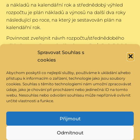
a nákladů na kalendářní rok a střednědobý výhled
rozpočtu je plán nákladů a výnosů na další dva roky
následující po roce, na který je sestavován plán na
kalendářní rok.
Povinnost zveřejnit návrh rozpočtu/střednědobého
výhledu rozpočtu a schválený rozpočet/střednědobý
Spravovat Souhlas s
výhled rozpočtu je zajištěna zveřejněním na
cookies
internetových
stránkách zřizovatele
.
Abychom poskytli co nejlepší služby, používáme k ukládání a/nebo
přístupu k informacím o zařízení, technologie jako jsou soubory
cookies. Souhlas s těmito technologiemi nám umožní zpracovávat
údaje, jako je chování při procházení nebo jedinečná ID na tomto
Veškeré fotografie dětí a zaměstnanců Dětského
webu. Nesouhlas nebo odvolání souhlasu může nepříznivě ovlivnit
domova v Opavě jsou na tomto webu umístěny s jejich
určité vlastnosti a funkce.
písemným souhlasem.
Web provozuje ve spolupráci s Dětským domovem
Přijmout
v Opavě Ondřej Ludvík –
www.modry.cz
Odmítnout