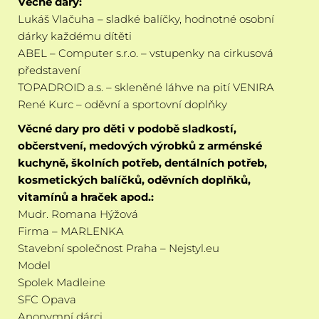
Věcné dary:
Lukáš Vlačuha – sladké balíčky, hodnotné osobní
dárky každému dítěti
ABEL – Computer s.r.o. – vstupenky na cirkusová
představení
TOPADROID a.s. – skleněné láhve na pití VENIRA
René Kurc – oděvní a sportovní doplňky
Věcné dary pro děti v podobě sladkostí,
občerstvení, medových výrobků z arménské
kuchyně, školních potřeb, dentálních potřeb,
kosmetických balíčků, oděvních doplňků,
vitamínů a hraček apod.:
Mudr. Romana Hýžová
Firma – MARLENKA
Stavební společnost Praha – Nejstyl.eu
Model
Spolek Madleine
SFC Opava
Anonymní dárci