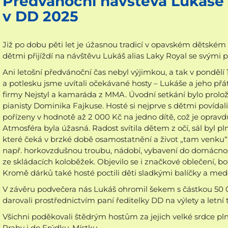
Předvánoční návštěva Lukáše R
v DD 2025
Již po dobu pěti let je úžasnou tradicí v opavském dětské
dětmi přijíždí na návštěvu Lukáš alias Laky Royal se svými př
Ani letošní předvánoční čas nebyl výjimkou, a tak v pondělí 1
a potlesku jsme uvítali očekávané hosty – Lukáše a jeho př
firmy Nejstyl a kamaráda z MMA. Úvodní setkání bylo prol
pianisty Dominika Fajkuse. Hosté si nejprve s dětmi povídali
pořízeny v hodnotě až 2 000 Kč na jedno dítě, což je opravdu
Atmosféra byla úžasná. Radost svítila dětem z očí, sál byl pln
které čeká v brzké době osamostatnění a život „tam venku“,
např. horkovzdušnou troubu, nádobí, vybavení do domácnosti. 
ze skládacích koloběžek. Objevilo se i značkové oblečení, boty
Kromě dárků také hosté poctili děti sladkými balíčky a me
V závěru podvečera nás Lukáš ohromil šekem s částkou 50 0
darovali prostřednictvím paní ředitelky DD na výlety a letní 
Všichni poděkovali štědrým hostům za jejich velké srdce pl
Prahy i do Frýdku-Místku.