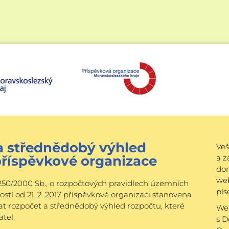
a střednědobý výhled
Veš
příspěvkové organizace
a 
do
web
250/2000 Sb., o rozpočtových pravidlech územních
pí
ností od 21. 2. 2017 příspěvkové organizaci stanovena
at rozpočet a střednědobý výhled rozpočtu, které
Web
atel.
s 