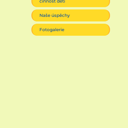
činnost dětí
Naše úspěchy
Fotogalerie