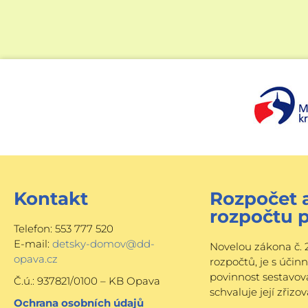
Kontakt
Rozpočet 
rozpočtu 
Telefon: 553 777 520
E-mail:
detsky-domov@dd-
Novelou zákona č. 
opava.cz
rozpočtů, je s účin
povinnost sestavov
Č.ú.: 937821/0100 – KB Opava
schvaluje její zřizov
Ochrana osobních údajů