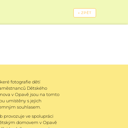
keré fotografie dětí
zaměstnanců Dětského
mova v Opavě jsou na tomto
u umístěny s jejich
semným souhlasem.
 provozuje ve spolupráci
Dětským domovem v Opavě