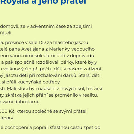
oyala a jeho přátel
m domově, že v adventním čase za zdejšími
áteli.
5. prosince v sále DD za hlasitého jásotu
átelé pana Avetisjana z Marlenky, vedoucího
oženo vánočními koledami dětí v doprovodu
 a pak společně rozdělovali dárky, které byly
 velkorysý čin při počtu dětí v našem zařízení.
ý jásotu dětí při rozbalování dárků. Starší děti,
 si přáli kuchyňské potřeby
Malí kluci byli nadšeni z nových kol, ti starší
, zkrátka jejich přání se proměnilo v realitu.
dovými dobrotami.
00 Kč, kterou společně se svými přáteli
tábory.
né pochopení a popřáli šťastnou cestu zpět do