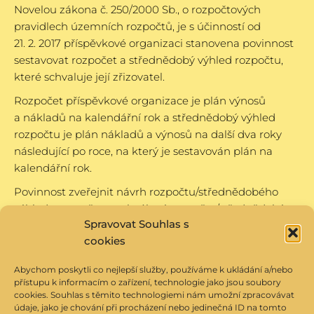
Novelou zákona č. 250/2000 Sb., o rozpočtových
pravidlech územních rozpočtů, je s účinností od
21. 2. 2017 příspěvkové organizaci stanovena povinnost
sestavovat rozpočet a střednědobý výhled rozpočtu,
které schvaluje její zřizovatel.
Rozpočet příspěvkové organizace je plán výnosů
a nákladů na kalendářní rok a střednědobý výhled
rozpočtu je plán nákladů a výnosů na další dva roky
následující po roce, na který je sestavován plán na
kalendářní rok.
Povinnost zveřejnit návrh rozpočtu/střednědobého
výhledu rozpočtu a schválený rozpočet/střednědobý
Spravovat Souhlas s
výhled rozpočtu je zajištěna zveřejněním na
cookies
internetových
stránkách zřizovatele
.
Abychom poskytli co nejlepší služby, používáme k ukládání a/nebo
přístupu k informacím o zařízení, technologie jako jsou soubory
cookies. Souhlas s těmito technologiemi nám umožní zpracovávat
údaje, jako je chování při procházení nebo jedinečná ID na tomto
Veškeré fotografie dětí a zaměstnanců Dětského