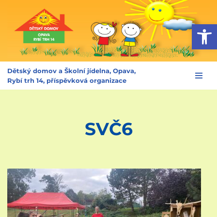
Op
Přeskočit
na
obsah
Dětský domov a Školní jídelna, Opava,
Rybí trh 14, příspěvková organizace
SVČ6