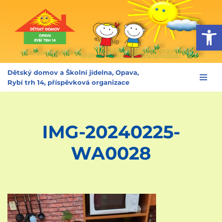
Op
Přeskočit
na
obsah
Dětský domov a Školní jídelna, Opava,
Rybí trh 14, příspěvková organizace
IMG-20240225-
WA0028